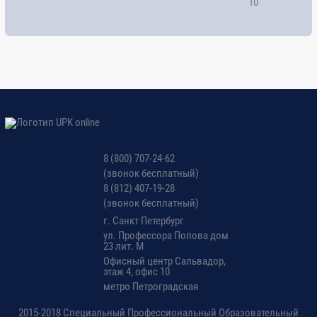
8 (800) 707-24-62
(звонок бесплатный)
8 (812) 407-19-28
(звонок бесплатный)
г. Санкт Петербург
ул. Профессора Попова дом
23 лит. М
Офисный центр Сальвадор,
этаж 4, офис 10
метро Петроградская
2015-2018 Специальный Профессиональный Образовательный