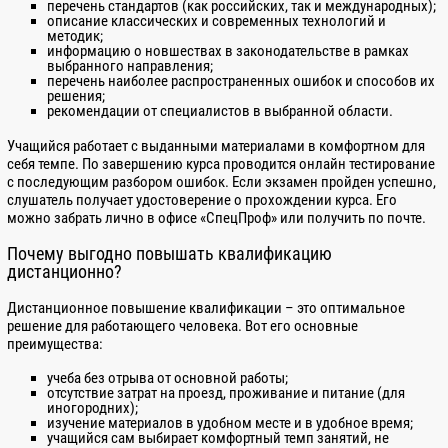
перечень стандартов (как российских, так и международных);
Операторов-кассиров АЗС
описание классических и современных технологий и
методик;
Пескоструйщиков
информацию о новшествах в законодательстве в рамках
выбранного направления;
Плотников
перечень наиболее распространенных ошибок и способов их
решения;
По программе «ПК-02 Правила подготовки и
рекомендации от специалистов в выбранной области.
производства земляных работ, обустройства и
содержания строительных площадок в СПб»
Учащийся работает с выданными материалами в комфортном для
По программе «ПК-05 Охрана труда при работе на
себя темпе. По завершению курса проводится онлайн тестирование
высоте»
с последующим разбором ошибок. Если экзамен пройден успешно,
слушатель получает удостоверение о прохождении курса. Его
По программе «ПК-09 Пожарно-технический
можно забрать лично в офисе «СпецПроф» или получить по почте.
минимум для электрогазосварщиков»
Почему выгодно повышать квалификацию
По программе «ПК-19 Правила технической
дистанционно?
эксплуатации тепловых энергоустановок»
Поваров
Дистанционное повышение квалификации – это оптимальное
решение для работающего человека. Вот его основные
Промышленных альпинистов
преимущества:
Проходчиков
учеба без отрыва от основной работы;
Рабочих зеленого строительства
отсутствие затрат на проезд, проживание и питание (для
иногородних);
Рабочих люльки подъемника (вышки)
изучение материалов в удобном месте и в удобное время;
учащийся сам выбирает комфортный темп занятий, не
Рабочих люльки строительного подъемника