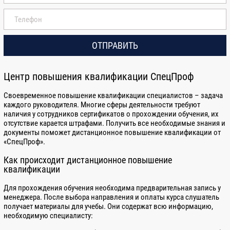
Машинистов растворонасоса
Машинистов трубоукладчика
Машинистов электростанции передвижной
ОТПРАВИТЬ
Монтажников по монтажу стальных и
железобетонных конструкций
Центр повышения квалификации СпецПроф
Монтажников санитарно-технических систем и
оборудования
Своевременное повышение квалификации специалистов – задача
каждого руководителя. Многие сферы деятельности требуют
Монтажников систем вентиляции,
наличия у сотрудников сертификатов о прохождении обучения, их
кондиционирования воздуха, пневмотранспорта и
отсутствие карается штрафами. Получить все необходимые знания и
аспирации
документы поможет дистанционное повышение квалификации от
Монтажников строительных машин и механизмов
«СпецПроф».
Монтажников электрических подъемников
Как происходит дистанционное повышение
(лифтов)
квалификации
Облицовщиков-плиточников
Для прохождения обучения необходима предварительная запись у
Операторов (машинистов) крана-манипулятора
менеджера. После выбора направления и оплаты курса слушатель
получает материалы для учебы. Они содержат всю информацию,
Операторов заправочных станций
необходимую специалисту:
Операторов котельной