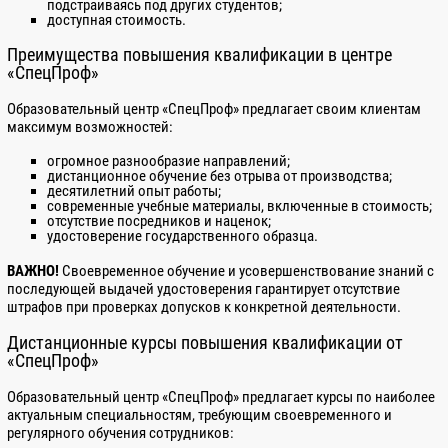
подстраиваясь под других студентов;
(фасадного)
доступная стоимость.
Рабочих, обслуживающих сосуды под давлением
Преимущества повышения квалификации в центре
«СпецПроф»
Сварщиков пластмасс
Сварщиков-аргонщиков
Образовательный центр «СпецПроф» предлагает своим клиентам
максимум возможностей:
Слесарей КИПиА
Слесарей по ремонту дорожно-строительных
огромное разнообразие направлений;
машин и тракторов
дистанционное обучение без отрыва от производства;
десятилетний опыт работы;
Слесарей по ремонту и обслуживанию
современные учебные материалы, включенные в стоимость;
отсутствие посредников и наценок;
грузоподъемных машин
удостоверение государственного образца.
Слесарей-обходчиков
ВАЖНО!
Своевременное обучение и усовершенствование знаний с
Слесарей-сантехников
последующей выдачей удостоверения гарантирует отсутствие
штрафов при проверках допусков к конкретной деятельности.
Слесарей-строителей
Слесарей-электриков по ремонту
Дистанционные курсы повышения квалификации от
электрооборудования
«СпецПроф»
Слесаря механосборочных работ
Образовательный центр «СпецПроф» предлагает курсы по наиболее
Слесаря по сборке металлоконструкций
актуальным специальностям, требующим своевременного и
регулярного обучения сотрудников:
Столяров строительных