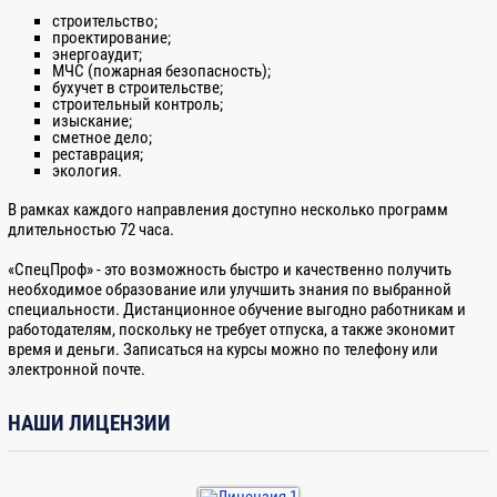
строительство;
Стропальщиков
проектирование;
энергоаудит;
Такелажников
МЧС (пожарная безопасность);
бухучет в строительстве;
Термистов
строительный контроль;
изыскание;
Токарей
сметное дело;
Фрезеровщиков
реставрация;
экология.
Цементаторов
В рамках каждого направления доступно несколько программ
Шиномонтажников
длительностью 72 часа.
Штукатуров
«СпецПроф» - это возможность быстро и качественно получить
Эксплуатации, транспортировке, хранению
необходимое образование или улучшить знания по выбранной
баллонов, работающих под давлением
специальности. Дистанционное обучение выгодно работникам и
работодателям, поскольку не требует отпуска, а также экономит
Электрогазосварщиков
время и деньги. Записаться на курсы можно по телефону или
Электромехаников по лифтам
электронной почте.
Электромонтажников по кабельным сетям
НАШИ ЛИЦЕНЗИИ
Электромонтажников по освещению и
осветительным сетям
Электромонтажников по силовым сетям и