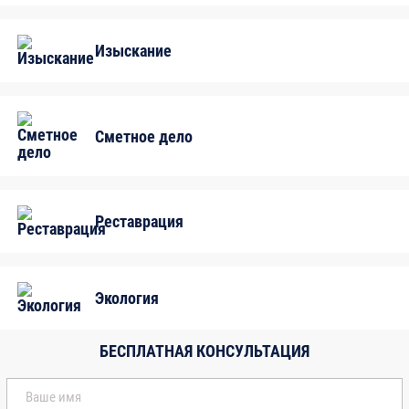
Машиниста крана, управляемого с пола
Машинистов автобетононасоса
Изыскание
Машинистов автовышки и автогидроподъемника
Машинистов автокрана
Машинистов башенного крана
Сметное дело
Машинистов бетононасосной установки
Машинистов буровой установки
Машинистов двигателей внутреннего сгорания
Машинистов копра
Реставрация
Машинистов крана (крановщиков)
Машинистов кранов на гусеничном и
пневмоколесном ходу
Экология
Машинистов механизированного оборудования
по подъему подвижной (скользящей) опалубки
БЕСПЛАТНАЯ КОНСУЛЬТАЦИЯ
Машинистов мостовых и козловых кранов
Машинистов передвижных растворосмесителей
Машинистов подъемника строительного