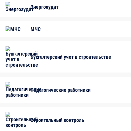
Вальщиков леса
Энергоаудит
Водителей автопогрузчиков
Водителей погрузчиков
Водителей электропогрузчика
МЧС
Газорезчиков
Газосварщиков
Дефектоскопистов
Показать все специальности
Бухгалтерский учет в строительстве
Изолировщиков на гидроизоляции
Изолировщиков на термоизоляции
Каменщиков
Кровельщиков по рулонным кровлям и по
Педагогические работники
кровлям из штучных материалов
Кровельщиков по стальным кровлям
Лифтеров
Маляров
Строительный контроль
Машиниста компрессора передвижного