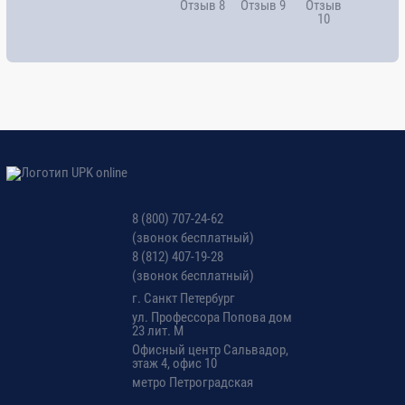
8 (800) 707-24-62
(звонок бесплатный)
8 (812) 407-19-28
(звонок бесплатный)
г. Санкт Петербург
ул. Профессора Попова дом
23 лит. М
Офисный центр Сальвадор,
этаж 4, офис 10
метро Петроградская