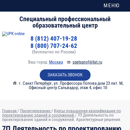
МЕНЮ
Специальный профессиональный
образовательный центр
8 (812) 407-19-28
8 (800) 707-24-62
(бесплатно по России)
Ваш город:
Москва
spetsprof@list.ru
ЗАКАЗАТЬ ЗВОНОК
г. Санкт Петербург
,
ул. Профессора Попова дом 23 лит. М,
Офисный центр Сальвадор, этаж 4, офис 10
Главная
/
Проектирование
/
Курсы повышения квалификации по
проектированию зданий и сооружений
/
7П Деятельность по
проектированию зданий и сооружений. Архитектурные решения
№
Тема
Часы
7П Деятельность по проектированию
модуля