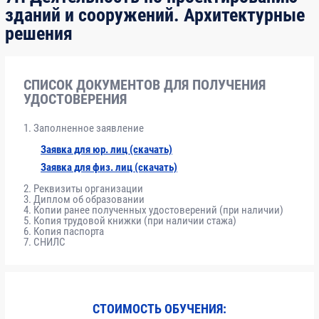
зданий и сооружений. Архитектурные
решения
Модуль
Нормативно-правовые основы
6
1
проектирования
СПИСОК ДОКУМЕНТОВ ДЛЯ ПОЛУЧЕНИЯ
Модуль
Требования к выполнению проектных
8
УДОСТОВЕРЕНИЯ
2
работ, влияющих на безопасность
объектов строительства
Заполненное заявление
Заявка для юр. лиц (скачать)
Модуль
Технологии проектирования
8
Заявка для физ. лиц (скачать)
3
Реквизиты организации
Диплом об образовании
Копии ранее полученных удостоверений (при наличии)
Копия трудовой книжки (при наличии стажа)
Модуль
Организационные мероприятия,
10
Копия паспорта
4
обеспечивающие качество выполнения
СНИЛС
работ
Модуль
Работы по подготовке архитектурных
36
СТОИМОСТЬ ОБУЧЕНИЯ:
5
решений