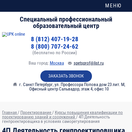
МЕНЮ
Специальный профессиональный
образовательный центр
8 (812) 407-19-28
8 (800) 707-24-62
(бесплатно по России)
Ваш город:
Москва
spetsprof@list.ru
ЗАКАЗАТЬ ЗВОНОК
г. Санкт Петербург
,
ул. Профессора Попова дом 23 лит. М,
Офисный центр Сальвадор, этаж 4, офис 10
Главная
/
Проектирование
/
Курсы повышения квалификации по
проектированию зданий и сооружений
/
4П Деятельность
генпроектировщика в условиях саморегулирования
№
Тема
Часы
4П Деятельность генпроектировщика
модуля