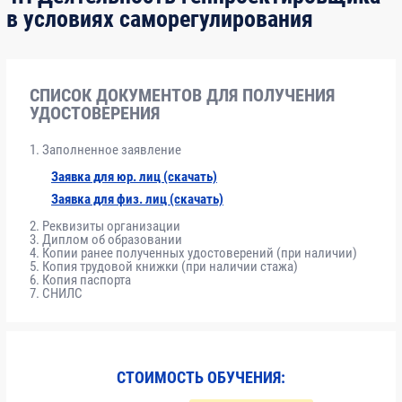
в условиях саморегулирования
Модуль
Нормативно-правовые основы
6
1
проектирования
СПИСОК ДОКУМЕНТОВ ДЛЯ ПОЛУЧЕНИЯ
УДОСТОВЕРЕНИЯ
Модуль
Требования к выполнению проектных
8
2
работ, влияющих на безопасность
Заполненное заявление
объектов строительства
Заявка для юр. лиц (скачать)
Заявка для физ. лиц (скачать)
Модуль
Технологии проектирования
8
Реквизиты организации
3
Диплом об образовании
Копии ранее полученных удостоверений (при наличии)
Копия трудовой книжки (при наличии стажа)
Копия паспорта
Модуль
Организационные мероприятия,
10
СНИЛС
4
обеспечивающие качество выполнения
работ
Модуль
Работы по подготовке архитектурных
36
СТОИМОСТЬ ОБУЧЕНИЯ:
5
решений