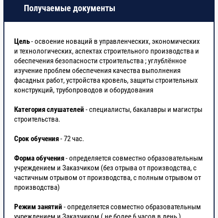
строительных
Получаемые документы
процессов.
Цель
2.1
- освоение новаций в управленческих, экономических
Методология
и технологических, аспектах строительного производства и
инвестиций в
обеспечения безопасности строительства ; углублённое
строительство.
изучение проблем обеспечения качества выполнения
фасадных работ, устройства кровель, защиты строительных
конструкций, трубопроводов и оборудования
2.2.
Заказчик,
застройщик,
Категория слушателей
- специалисты, бакалавры и магистры
генеральный
строительства.
подрядчик,
подрядчик в
Срок обучения
- 72 час.
строительстве
Форма обучения
- определяется совместно образовательным
учреждением и Заказчиком (без отрыва от производства, с
2.3.
Взаимоотношение
частичным отрывом от производства, с полным отрывом от
сторон в
производства)
капитальном
строительстве.
Режим занятий
- определяется совместно образовательным
Договор
учреждением и Заказчиком ( не более 6 часов в день ).