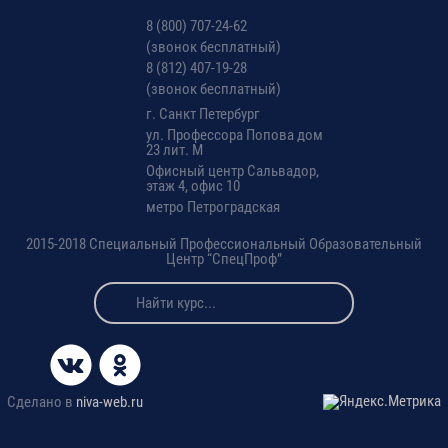
ЗНАНИЙ ПО МОДУЛЯМ
8 (800) 707-24-62
ОБЩЕЙ ЧАСТИ
(звонок бесплатный)
ПРОГРАММЫ
8 (812) 407-19-28
(звонок бесплатный)
г. Санкт Петербург
СПЕЦИАЛИЗИРОВАННАЯ ЧАСТЬ ПРОГРАММЫ
ул. Профессора Попова дом
23 лит. М
Офисный центр Сальвадор,
6
Модуль №6.
Расчет учебного
этаж 4, офис 10
Инновации в
времени по модулям,
метро Петроградская
т
ехнологии
разделам и темам
обеспечения
определяется
2015-2018 Специальный Профессиональный Образовательный
Центр “СпецПроф”
качества
учебным заведением
выполнения
совместно с
фасадных работ,
Заказчиком
устройства
самостоятельно.
кровель, защиты
строительных
конструкций,
Cделано в
niva-web.ru
трубопроводов и
оборудования.