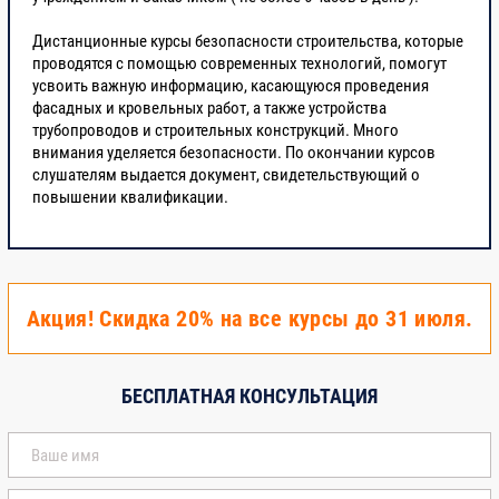
строительного
подряда
Дистанционные курсы безопасности строительства, которые
проводятся с помощью современных технологий, помогут
усвоить важную информацию, касающуюся проведения
3
Модуль №3.
фасадных и кровельных работ, а также устройства
Экономика
трубопроводов и строительных конструкций. Много
строительного
внимания уделяется безопасности. По окончании курсов
производства.
слушателям выдается документ, свидетельствующий о
повышении квалификации.
3.1.
Система
ценообразования и
сметного
нормирования в
Акция! Скидка 20% на все курсы до 31 июля.
строительстве
3.2
Оценка
БЕСПЛАТНАЯ КОНСУЛЬТАЦИЯ
экономической
эффективности
строительного
производства