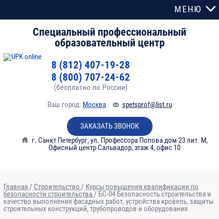
МЕНЮ
Специальный профессиональный
образовательный центр
8 (812) 407-19-28
8 (800) 707-24-62
(бесплатно по России)
Ваш город:
Москва
spetsprof@list.ru
ЗАКАЗАТЬ ЗВОНОК
г. Санкт Петербург
,
ул. Профессора Попова дом 23 лит. М,
Офисный центр Сальвадор, этаж 4, офис 10
Главная
/
Строительство
/
Курсы повышения квалификации по
безопасности строительства
/
БС-04 Безопасность строительства и
качество выполнения фасадных работ, устройства кровель, защиты
№
Наименование
Всего
В том числе:
Фо
строительных конструкций, трубопроводов и оборудования
№
разделов и
часов
кон