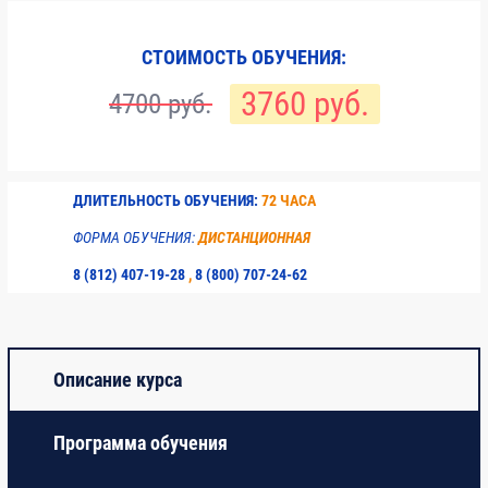
градостроительной
деятельности
СТОИМОСТЬ ОБУЧЕНИЯ:
1.2.
Система
3760 руб.
4700 руб.
технического
регулирования в
строительстве и
безопасность
ДЛИТЕЛЬНОСТЬ ОБУЧЕНИЯ:
72 ЧАСА
строительного
производства.
ФОРМА ОБУЧЕНИЯ:
ДИСТАНЦИОННАЯ
8 (812) 407-19-28
,
8 (800) 707-24-62
1.3.
Стандарты и
правила
саморегулируемых
организаций
Описание курса
2
Модуль 2.
Программа обучения
Организация
инвестиционно-