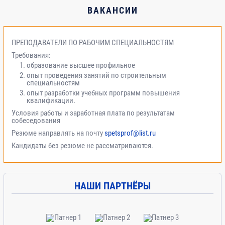
программами и
ВАКАНСИИ
управленческие
новации в
строительстве.
ПРЕПОДАВАТЕЛИ ПО РАБОЧИМ СПЕЦИАЛЬНОСТЯМ
Требования:
4.2.
Технологические
образование высшее профильное
новации в
опыт проведения занятий по строительным
строительстве
специальностям
опыт разработки учебных программ повышения
квалификации.
5
Модуль 5.
Условия работы и заработная плата по результатам
Государственный
собеседования
строительный
Резюме направлять на почту
spetsprof@list.ru
надзор и
Кандидаты без резюме не рассматриваются.
строительный
контроль.
НАШИ ПАРТНЁРЫ
5.1.
Порядок и правила
осуществления
государственного
строительного