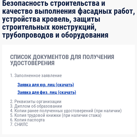
Безопасность строительства и
пп
дисциплин
качество выполнения фасадных работ,
лекции
практич.
занятия
устройства кровель, защиты
строительных конструкций,
трубопроводов и оборудования
1
2
3
4
5
ОБЩАЯ ЧАСТЬ ПРОГРАММЫ
СПИСОК ДОКУМЕНТОВ ДЛЯ ПОЛУЧЕНИЯ
УДОСТОВЕРЕНИЯ
1
Модуль №1.
Расчет учебного времени
Заполненное заявление
Законодательное и
по модулям, разделам и
нормативное
темам определяется
Заявка для юр. лиц (скачать)
правовое
учебным заведением
Заявка для физ. лиц (скачать)
обеспечение
совместно с Заказчиком
Реквизиты организации
строительства.
Диплом об образовании
самостоятельно.
Копии ранее полученных удостоверений (при наличии)
Копия трудовой книжки (при наличии стажа)
1.1.
Копия паспорта
Система
СНИЛС
государственного
регулирования