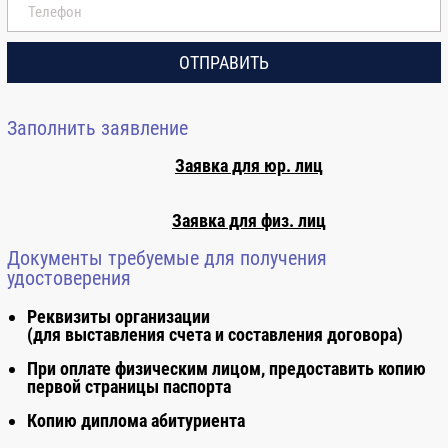
3.3.
Оценка
ОТПРАВИТЬ
достоверности
сметной стоимости
возведения
Заполнить заявление
объекта
капитального
Заявка для юр. лиц
строительства
Заявка для физ. лиц
4
Модуль 4.
Инновации в
Документы требуемые для получения
строительстве
удостоверения
Реквизиты организации
4.1.
Автоматизация
(для выставления счета и составления договора)
процессов
При оплате физическим лицом, предоставить копию
управления
первой страницы паспорта
строительством и
городскими
Копию диплома абитуриента
строительными