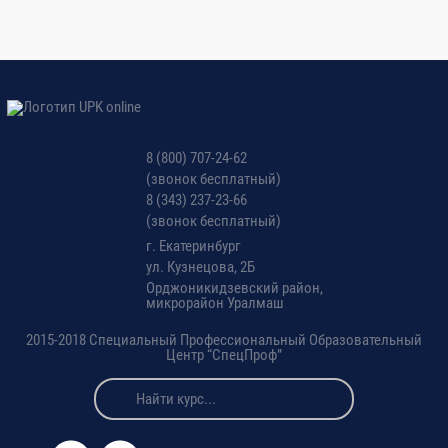
8 (800) 707-24-62
(звонок бесплатный)
8 (343) 237-23-66
(звонок бесплатный)
г. Екатеринбург
ул. Кузнецова, 2Б
Орджоникидзевский район,
микрорайон Уралмаш
2015-2018 Специальный Профессиональный Образовательный
Центр “СпецПроф”