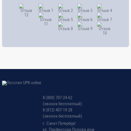
энергоаудит зданий,
строений, сооружений.
3.5 Общие подходы к разработке
4
муниципальных, региональных,
отраслевых программ
энергоэффективности.
3.6 Современные энергосберегающие
2
технологии (с учетом
отраслевых особенностей).
8 (800) 707-24-62
3.7 Планирование энергетических
2
(звонок бесплатный)
обследований и
8 (812) 407-19-28
(звонок бесплатный)
энергоаудита по направлениям.
г. Санкт Петербург
ул. Профессора Попова дом