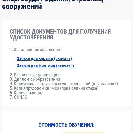
сооружений
лекции
Общая часть
СПИСОК ДОКУМЕНТОВ ДЛЯ ПОЛУЧЕНИЯ
УДОСТОВЕРЕНИЯ
1
Модуль 1
. Нормативно - правовая
8
0
база. Методология проведения
Заполненное заявление
энергетического обследования
Заявка для юр. лиц (скачать)
Заявка для физ. лиц (скачать)
1.1 Нормативно-правовая база.
2
Реквизиты организации
Методология проведения
Диплом об образовании
энергетического обследования.
Копии ранее полученных удостоверений (при наличии)
Копия трудовой книжки (при наличии стажа)
Копия паспорта
СНИЛС
1.2 Нормативно-правовая база
2
проведения энергетических
обследований. Анализ договорных
отношений.
СТОИМОСТЬ ОБУЧЕНИЯ: