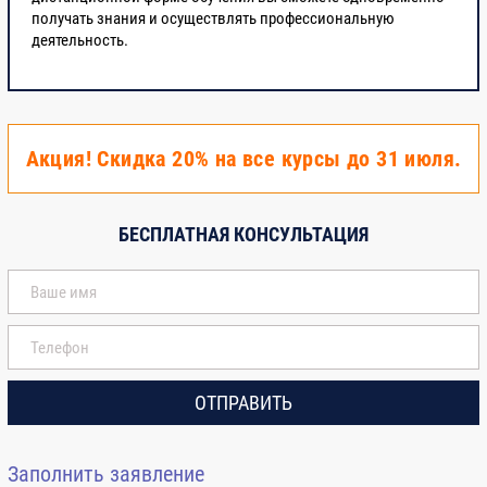
энергетической эффективности.
получать знания и осуществлять профессиональную
Показатели энергоэффективности.
деятельность.
Специализированная часть
Акция! Скидка 20% на все курсы до 31 июля.
3
Модуль 3.
Государственная
40
информационная система в области
энергосбережения и повышения
энергетической эффективности.
БЕСПЛАТНАЯ КОНСУЛЬТАЦИЯ
3.1 Приборный учет потребления
энергоресурсов:
- Приборный учет потребления
4
ОТПРАВИТЬ
тепловой энергии.
Классификация. Особенности
Заполнить заявление
установки и использования;