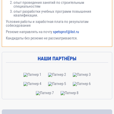
опыт проведения занятий по строительным
обследований;
специальностям
опыт разработки учебных программ повышения
квалификации.
- Стадии разработки
2
Условия работы и заработная плата по результатам
энергоэффективного проекта;
собеседования
Резюме направлять на почту
spetsprof@list.ru
Кандидаты без резюме не рассматриваются.
- Энергосервисные соглашения;
2
3.3 Разработка энергетического
4
НАШИ ПАРТНЁРЫ
паспорта и рекомендаций по выбору
энергосберегающих мероприятий;
3.4 Энергосбережение в зданиях и
4
сооружениях. Методы
анализа эффективности
3.4 Энергетическое обследование и
4