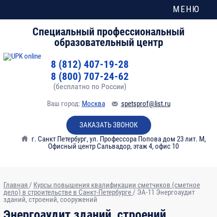
МЕНЮ
Специальный профессиональный
образовательный центр
8 (812) 407-19-28
8 (800) 707-24-62
(бесплатно по России)
Ваш город:
Москва
spetsprof@list.ru
ЗАКАЗАТЬ ЗВОНОК
г. Санкт Петербург
,
ул. Профессора Попова дом 23 лит. М,
Офисный центр Сальвадор, этаж 4, офис 10
Главная
/
Курсы повышения квалификации сметчиков (сметное
дело) в строительстве в Санкт-Петербурге
/
ЭА-11 Энергоаудит
зданий, строений, сооружений
№
Наименование модулей и разделов
Всего
В том
Энергоаудит зданий, строений,
часов
числе