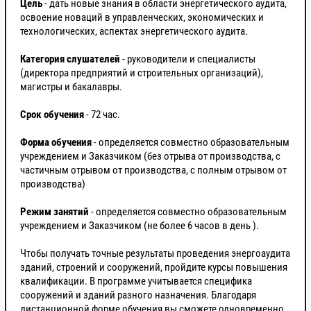
Цель
- дать новые знания в области энергетического аудита,
- Методы расчета нормативов потерь
4
освоение новаций в управленческих, экономических и
электрической энергии при передаче
технологических, аспектах энергетического аудита.
по электрическим сетям;
Категория слушателей
- руководители и специалисты
(директора предприятий и строительных организаций),
- Методы расчета нормативов
4
магистры и бакалавры.
удельных расходов топлива на
отпущенную электрическую и
Срок обучения
- 72 час.
тепловую энергию;
Форма обучения
- определяется совместно образовательным
учреждением и Заказчиком (без отрыва от производства, с
- Методы расчета запасов топлива;
4
частичным отрывом от производства, с полным отрывом от
производства)
2.2 Нормирование потребления
4
Режим занятий
- определяется совместно образовательным
энергоресурсов.
учреждением и Заказчиком (не более 6 часов в день ).
Чтобы получать точные результаты проведения энергоаудита
2.3 Информационное обеспечение
4
зданий, строений и сооружений, пройдите курсы повышения
мероприятий по
квалификации. В программе учитывается специфика
сооружений и зданий разного назначения. Благодаря
энергосбережению и повышению
дистанционной форме обучения вы сможете одновременно