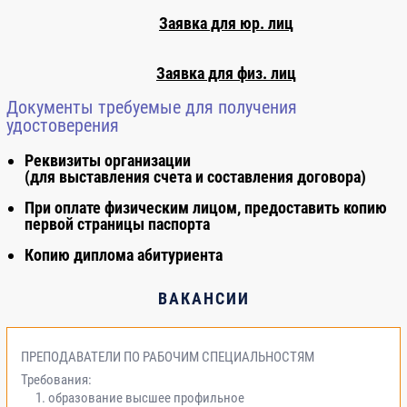
Заявка для юр. лиц
- Инструментальное обеспечение при
4
проведении энергетических
Заявка для физ. лиц
обследований;
Документы требуемые для получения
удостоверения
- Инструментальный энергоаудит ;
4
Реквизиты организации
(для выставления счета и составления договора)
- Методика проведения
2
инструментального обследования
При оплате физическим лицом, предоставить копию
при энергетическом обследовании;
первой страницы паспорта
Копию диплома абитуриента
3.2 Экономические вопросы
энергетических обследований:
ВАКАНСИИ
- Методика разработки
2
ПРЕПОДАВАТЕЛИ ПО РАБОЧИМ СПЕЦИАЛЬНОСТЯМ
энергосберегающих программ при
Требования:
образование высшее профильное
проведении энергетических