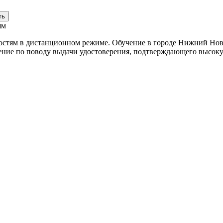
ть
ям
тям в дистанционном режиме. Обучение в городе Нижний Новго
ение по поводу выдачи удостоверения, подтверждающего высок