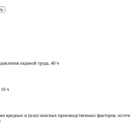
ть
авления охраной труда, 40 ч
 16 ч
ии вредных и (или) опасных производственных факторов, исто
ч