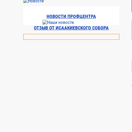
4.2
Основы управления предприятием
НОВОСТИ ПРОФЦЕНТРА
4.3
Управление качеством
ОТЗЫВ ОТ ИСААКИЕВСКОГО СОБОРА
4.4
Авторский надзор
5. Особенности проектирования
5.1
Оценка опасности аварий
Итоговая часть
Итоговый контроль знаний (зачет)
Итого: