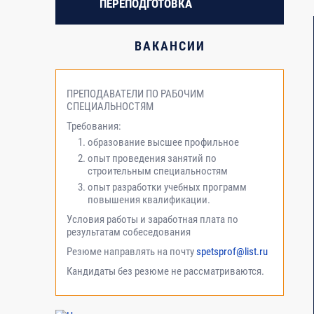
ПЕРЕПОДГОТОВКА
2.3
Обеспечение безопасности радиационных исто
ВАКАНСИИ
2.4
Требования к составу комплекта документов, 
обосновывающих обеспечение ядерной и радиа
ПРЕПОДАВАТЕЛИ ПО РАБОЧИМ
СПЕЦИАЛЬНОСТЯМ
2.5
Физическая защита радиационных источников, 
Требования:
образование высшее профильное
3. Технологии проектирования
опыт проведения занятий по
строительным специальностям
опыт разработки учебных программ
3.1
Системы автоматизированного проектирования,
повышения квалификации.
Условия работы и заработная плата по
результатам собеседования
4. Организационные мероприятия, обеспечивающие к
Резюме направлять на почту
spetsprof@list.ru
Кандидаты без резюме не рассматриваются.
4.1
Экономика проектирования. Основы ценообраз