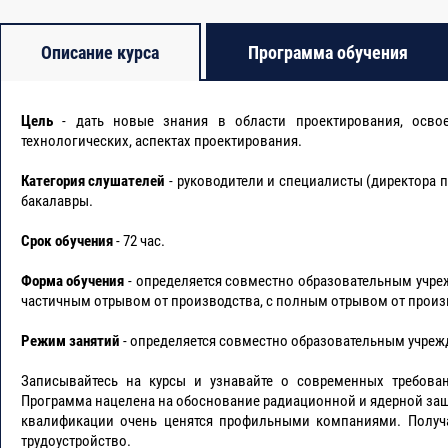
чников
Описание курса
Программа обучения
обосновывающих обеспечение ядерной и радиационной безопасности.
ционной безопасности
Цель
- дать новые знания в области проектирования, осво
технологических, аспектах проектирования.
пунктов хранения, радиоактивных веществ
Категория слушателей
- руководители и специалисты (директора 
бакалавры.
Срок обучения
- 72 час.
 используемые при обосновании радиационной и ядерной защиты
Форма обучения
- определяется совместно образовательным учреж
частичным отрывом от производства, с полным отрывом от произ
ачество выполнения работ
Режим занятий
- определяется совместно образовательным учрежд
Записывайтесь на курсы и узнавайте о современных требова
ования и сметного нормирования
Программа нацелена на обоснование радиационной и ядерной за
квалификации очень ценятся профильными компаниями. Получа
трудоустройство.