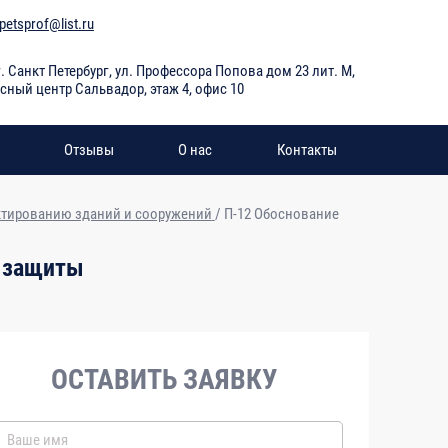
petsprof@list.ru
г. Санкт Петербург
,
ул. Профессора Попова дом 23 лит. М,
сный центр Сальвадор, этаж 4, офис 10
Отзывы
О нас
Контакты
тированию зданий и сооружений
/
П-12 Обоснование
Количество
й защиты
часов
2
ОСТАВИТЬ ЗАЯВКУ
12