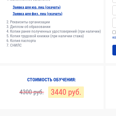
строительной деятельности. Система технического регулирования в 
Заявка для юр. лиц (скачать)
Заявка для физ. лиц (скачать)
Реквизиты организации
ктной документации
Диплом об образовании
Копии ранее полученных удостоверений (при наличии)
Копия трудовой книжки (при наличии стажа)
к
Копия паспорта
бования к их содержанию
СНИЛС
ой Федерации государственной экспертизы проектной документации и
щих на безопасность строительства
СТОИМОСТЬ ОБУЧЕНИЯ:
тивно-правовые и нормативно-технические документы в области я
3440 руб.
4300 руб.
й безопасности
опасности