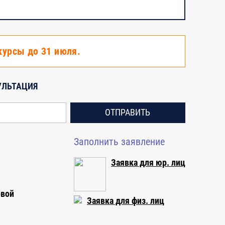
2
4
курсы до 31 июля.
4
УЛЬТАЦИЯ
4
ОТПРАВИТЬ
4
Заполнить заявление
2
Заявка для юр. лиц
2
рвой
Заявка для физ. лиц
72