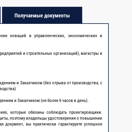
8
Получаемые документы
 Требования к содержанию документов,
6
ение новаций в управленческих, экономических и
4
предприятий и строительных организаций), магистры и
8
8
дением и Заказчиком (без отрыва от производства, с
водства)
12
ением и Заказчиком (не более 6 часов в день).
ниях, которые обязаны соблюдать проектировщики.
2
щиты, поэтому владельцы удостоверения о повышении
я документ, вы практически гарантируете успешное