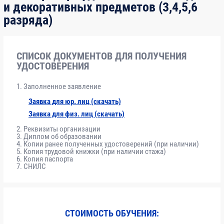
и декоративных предметов (3,4,5,6
разряда)
Модуль
Нормативно-правовые основы
6
1
реставрации
СПИСОК ДОКУМЕНТОВ ДЛЯ ПОЛУЧЕНИЯ
УДОСТОВЕРЕНИЯ
Модуль
Требования к выполнению
8
2
реставрационных работ, влияющих на
Заполненное заявление
безопасность объектов
Заявка для юр. лиц (скачать)
Заявка для физ. лиц (скачать)
Модуль
Технологии реставрации
8
3
Реквизиты организации
Диплом об образовании
Копии ранее полученных удостоверений (при наличии)
Копия трудовой книжки (при наличии стажа)
Модуль
Организационные мероприятия,
10
Копия паспорта
СНИЛС
4
обеспечивающие качество выполнения
работ
Модуль
Работы по подготовке реставрационных
36
СТОИМОСТЬ ОБУЧЕНИЯ:
5
решений