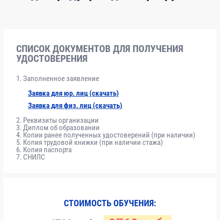
Модуль
Нормативно-правовые основы
6
1
реставрации
СПИСОК ДОКУМЕНТОВ ДЛЯ ПОЛУЧЕНИЯ
УДОСТОВЕРЕНИЯ
Модуль
Требования к выполнению
8
2
реставрационных работ, влияющих на
Заполненное заявление
безопасность объектов
Заявка для юр. лиц (скачать)
Заявка для физ. лиц (скачать)
Модуль
Технологии реставрации
8
Реквизиты организации
3
Диплом об образовании
Копии ранее полученных удостоверений (при наличии)
Копия трудовой книжки (при наличии стажа)
Копия паспорта
Модуль
Организационные мероприятия,
10
СНИЛС
4
обеспечивающие качество выполнения
работ
СТОИМОСТЬ ОБУЧЕНИЯ:
Модуль
Работы по подготовке реставрационных
36
5
решений