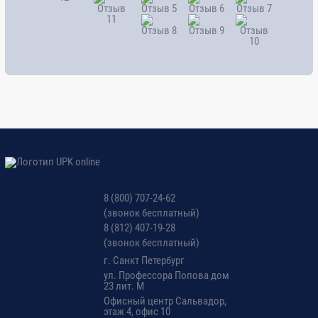
8 (800) 707-24-62
(звонок бесплатный)
8 (812) 407-19-28
(звонок бесплатный)
г. Санкт Петербург
ул. Профессора Попова дом
23 лит. М
Офисный центр Сальвадор,
этаж 4, офис 10