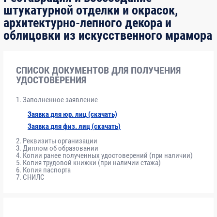
штукатурной отделки и окрасок,
архитектурно-лепного декора и
Модуль
Нормативно-правовые основы
6
облицовки из искусственного мрамора
1
реставрации
Модуль
Требования к выполнению
8
СПИСОК ДОКУМЕНТОВ ДЛЯ ПОЛУЧЕНИЯ
2
реставрационных работ, влияющих на
УДОСТОВЕРЕНИЯ
безопасность объектов
Заполненное заявление
Модуль
Технологии реставрации
8
Заявка для юр. лиц (скачать)
3
Заявка для физ. лиц (скачать)
Реквизиты организации
Диплом об образовании
Модуль
Организационные мероприятия,
10
Копии ранее полученных удостоверений (при наличии)
4
обеспечивающие качество выполнения
Копия трудовой книжки (при наличии стажа)
Копия паспорта
работ
СНИЛС
Модуль
Работы по подготовке реставрационных
36
5
решений