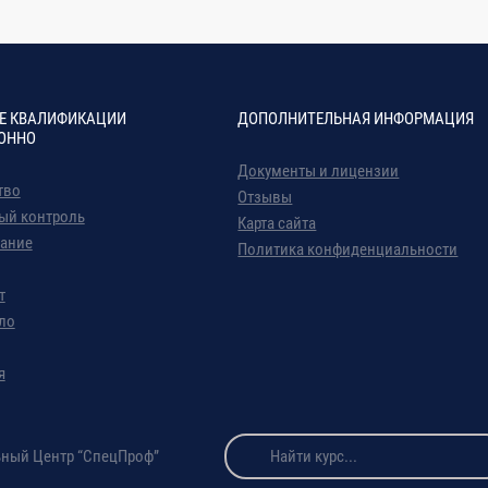
троительство
тацию. Региональные особенности подключений
Е КВАЛИФИКАЦИИ
ДОПОЛНИТЕЛЬНАЯ ИНФОРМАЦИЯ
ОННО
Документы и лицензии
тво
роительстве
Отзывы
ый контроль
Карта сайта
ание
Политика конфиденциальности
е
т
ло
оительных работ в региональных условиях
я
ПО УЧЕБНОМУ КУРСУ
Не мен
ьный Центр “СпецПроф”