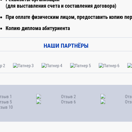
(для выставления счета и составления договора)
При оплате физическим лицом, предоставить копию пе
олнения гидротехнических, водолазных работ.
Расчет учебно
затели и критерии качества выполнения
темам определяе
Копию диплома абитуриента
водства гидротехнических и водолазных работ.
НАШИ ПАРТНЁРЫ
хнических и водолазных работ
риалах и конструкциях , используемых при
ых работ Сравнительный анализ используемых
го производства
РЕГИОНАЛЬНАЯ ЧАСТЬ ПРОГРАММЫ
ции строительства.