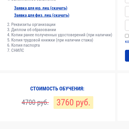
Заявка для юр. лиц (скачать)
вовое обеспечение строительства.
Расчет учебно
Заявка для физ. лиц (скачать)
темам определяе
Реквизиты организации
остроительной деятельности
Диплом об образовании
Копии ранее полученных удостоверений (при наличии)
Копия трудовой книжки (при наличии стажа)
к
троительстве и безопасность строительного
Копия паспорта
СНИЛС
изаций
льных процессов.
СТОИМОСТЬ ОБУЧЕНИЯ:
3760 руб.
4700 руб.
 подрядчик в строительстве