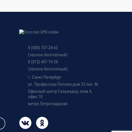
8 (800) 707-24-62
(звонок бесплатный)
8 (812) 407-19-28
(звонок бесплатный)
г. Санкт Петербург
ул. Профессора Попова дом 23 лит. М
Офисный центр Сальвадор, этаж 4,
офис 10
метро Петроградская
ее 2-х академических часов