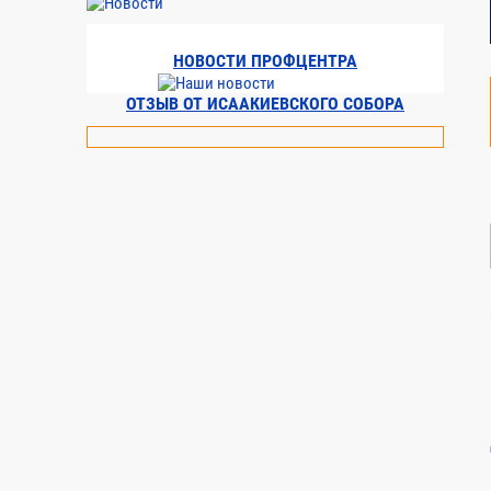
5
Модуль 5. Государственный строительный надз
НОВОСТИ ПРОФЦЕНТРА
ОТЗЫВ ОТ ИСААКИЕВСКОГО СОБОРА
5.1.
Порядок и правила осуществления государстве
5.2.
Методология строительного контроля.
5.3.
Строительная экспертиза.
5.4.
Исполнительная документация в строительстве
5.5.
Судебная практика в строительстве.
ПРОМЕЖУТОЧНЫЙ ( ТЕКУЩИЙ) КОНТРОЛЬ ЗНАН