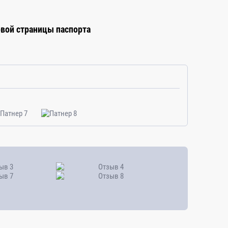
рвой страницы паспорта
го времени по модулям, разделам и
тся учебным заведением совместно с
Заказчиком
самостоятельно.