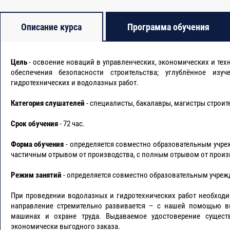
ельстве. Договор строительного подряда
Описание курса
Программа обучения
ства.
Цель
- освоение новаций в управленческих, экономических и тех
ания в строительстве
обеспечения безопасности строительства; углублённое изу
гидротехнических и водолазных работ.
льного производства
Категория слушателей
- специалисты, бакалавры, магистры строит
Срок обучения
- 72 час.
едения объектов капитального строительства
Форма обучения
- определяется совместно образовательным учреж
частичным отрывом от производства, с полным отрывом от произ
Режим занятий
- определяется совместно образовательным учрежд
льством и городскими строительными
При проведении водолазных и гидротехнических работ необходи
ительстве.
направление стремительно развивается – с нашей помощью в
машинах и охране труда. Выдаваемое удостоверение сущес
экономически выгодного заказа.