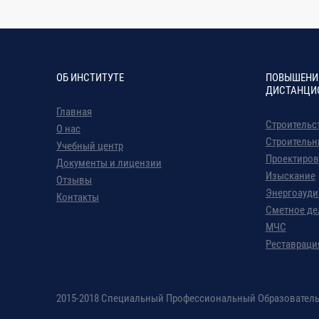
10.1
Порядок и правила получения разрешения на с
10.2
Порядок и правила ввода объекта в эксплуа
ОБ ИНСТИТУТЕ
ПОВЫШЕНИ
объектов капитального строительства
ДИСТАНЦИ
Главная
Строительс
10.3
Порядок и правила проведения аукционов в ст
О нас
Строительн
Учебный центр
Проектиров
Документы и лицензии
10.4
Система территориальных норм в строительств
Изыскание
Отзывы
Энергоауди
Контакты
Сметное де
11
Модуль 11. Особенности выполнения стр
осуществления строительства .
МЧС
Реставраци
ИТОГОВАЯ АТТЕСТАЦИЯ 
2015-2018 Специальный Профессиональный Образовател