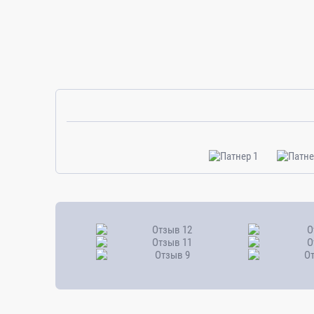
6
Модуль №6.
Инновации в т
ехнологии вып
С
равнительный анализ
технологий
. Пока
гидротехнических и водолазных работ.
7
Модуль №7. Машины и оборудование для произ
Новое в механизации и автоматизации гидроте
8
Модуль №8. Новации в строительных мате
производстве гидротехнических и водолазн
материалов и конструкций
.
9
Модуль №9. Техника безопасности строительно
10
Модуль 10 Региональные особенности организа