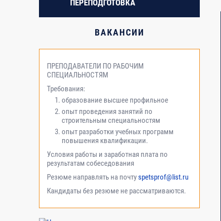
ПЕРЕПОДГОТОВКА
2.3.
Взаимоотношение сторон в капитальном строит
ВАКАНСИИ
3
Модуль №3. Экономика строительного производ
3.1.
Система ценообразования и сметного нормиров
ПРЕПОДАВАТЕЛИ ПО РАБОЧИМ
СПЕЦИАЛЬНОСТЯМ
Требования:
3.2
Оценка экономической эффективности строите
образование высшее профильное
опыт проведения занятий по
строительным специальностям
3.3.
Оценка достоверности сметной стоимости возв
опыт разработки учебных программ
повышения квалификации.
4
Модуль 4. Инновации в строительстве
Условия работы и заработная плата по
результатам собеседования
Резюме направлять на почту
spetsprof@list.ru
4.1.
Автоматизация процессов управления строите
Кандидаты без резюме не рассматриваются.
программами и управленческие новации в стро
4.2.
Технологические новации в строительстве