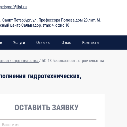
petsprof@list.ru
г. Санкт Петербург
,
ул. Профессора Попова дом 23 лит. М,
сный центр Сальвадор, этаж 4, офис 10
е
Услуги
Отзывы
О нас
Контакты
ности строительства
/
БС-13 Безопасность строительства
В том числе:
Форма
полнения гидротехнических,
контроля
лекции
практич. занятия
4
5
6
ОСТАВИТЬ ЗАЯВКУ