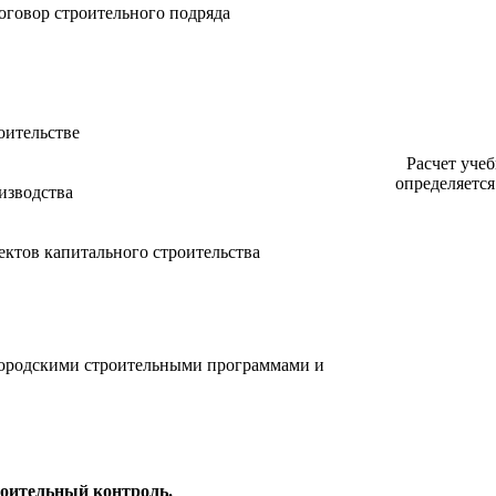
оговор строительного подряда
оительстве
Расчет уче
определяется
изводства
ектов капитального строительства
городскими строительными программами и
роительный контроль.