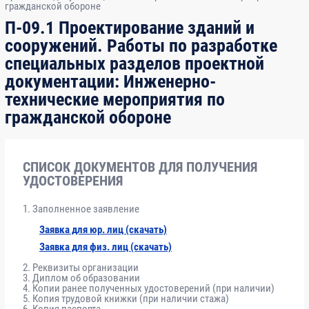
п
гражданской обороне
П-09.1 Проектирование зданий и
сооружений. Работы по разработке
1
2
3
специальных разделов проектной
документации: Инженерно-
Введение в курс
2
технические мероприятия по
гражданской обороне
1. Нормативно-правовые основы
12
проектирования
СПИСОК ДОКУМЕНТОВ ДЛЯ ПОЛУЧЕНИЯ
1.1
Российское законодательство в области
4
УДОСТОВЕРЕНИЯ
градостроительной деятельности.
Система технического регулирования в
Заполненное заявление
области архитектурно-строительного
Заявка для юр. лиц (скачать)
проектирования
Заявка для физ. лиц (скачать)
Реквизиты организации
1.2
Саморегулирование в области
2
Диплом об образовании
Копии ранее полученных удостоверений (при наличии)
подготовки проектной документации
Копия трудовой книжки (при наличии стажа)