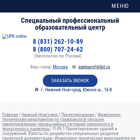
МЕНЮ
Специальный профессиональный
образовательный центр
8 (831) 262-10-89
8 (800) 707-24-62
(бесплатно по России)
Ваш город:
Москва
spetsprof@list.ru
ЗАКАЗАТЬ ЗВОНОК
г. Нижний Новгород
,
Южное ш., 16 В
Главная
/
Нижний Новгород
/
Проектирование
/
Инженерно-
технические мероприятия по гражданской обороне,
предупреждению чрезвычайных ситуаций природного и
№
Наименование разделов, дисциплин и
Количество
техногенного характера
/
П-09.1 Проектирование зданий и
сооружений. Работы по разработке специальных разделов
п/
тем
часов
проектной документации: Инженерно-технические мероприятия по