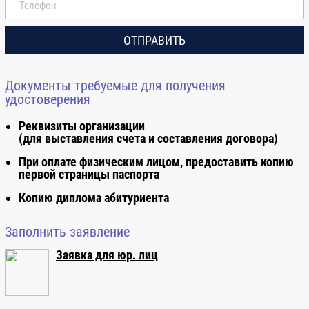
ценообразования и сметного
нормирования
ОТПРАВИТЬ
4.2
Основы управления предприятием
2
Документы требуемые для получения
удостоверения
4.3
Управление качеством
4
Реквизиты организации
(для выставления счета и составления договора)
4.4
Авторский надзор
4
При оплате физическим лицом, предоставить копию
первой страницы паспорта
5. Особенности проектирования
4
Копию диплома абитуриента
5.1
Обеспечение комплексной защиты
4
Заполнить заявление
высотных зданий
Заявка для юр. лиц
Итоговая часть
2