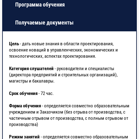
Программа обучения
2.2
Проектные решения и мероприятия по
8
гражданской обороне
Получаемые документы
2.3
Проектные решения по предупреждению
6
Цель
- дать новые знания в области проектирования,
чрезвычайных ситуаций, возникающих в
освоение новаций в управленческих, экономических и
результате возможных аварий на
технологических, аспектах проектирования.
объектах капитального строительства, и
снижению их тяжести
Категория слушателей
- руководители и специалисты
(директора предприятий и строительных организаций),
магистры и бакалавры.
2.4
Проектные решения по предупреждению
6
чрезвычайных ситуаций, возникающих в
Срок обучения
- 72 час.
результате аварий на рядом
расположенных потенциально опасных
Форма обучения
- определяется совместно образовательным
объектах, включая аварии на транспорте
учреждением и Заказчиком (без отрыва от производства, с
частичным отрывом от производства, с полным отрывом от
производства)
2.5
Проектные решения по предупреждению
6
чрезвычайных ситуаций, источниками
Режим занятий
- определяется совместно образовательным