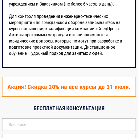
которых являются опасные природные
учреждением и Заказчиком (не более 6 часов в день).
процессы
Для контроля проведения инженерно-технических
мероприятий по гражданской обороне записывайтесь на
3. Технологии проектирования
8
курсы повышения квалификации компании «СпецПроф».
Авторы программы затронули организационные и
юридические вопросы, которые помогут при разработке и
3.1
Системы автоматизированного
8
подготовке проектной документации. Дистанционное
проектирования, используемые при
обучение – удобный подход для занятых людей.
разработке разделов: инженерно-
технические мероприятия по
гражданской обороне и инженерно-
технические мероприятия по
предупреждению чрезвычайных
Акция! Скидка 20% на все курсы до 31 июля.
ситуацийприродного и техногенного
характера
БЕСПЛАТНАЯ КОНСУЛЬТАЦИЯ
4. Организационные мероприятия,
12
обеспечивающие качество выполнения работ
4.1
Экономика проектирования. Основы
2